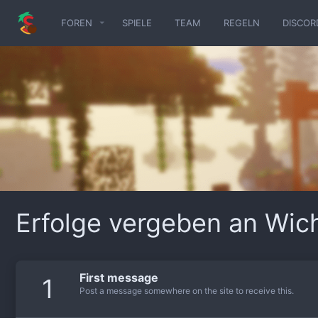
FOREN
SPIELE
TEAM
REGELN
DISCOR
Erfolge vergeben an Wich
First message
1
Post a message somewhere on the site to receive this.