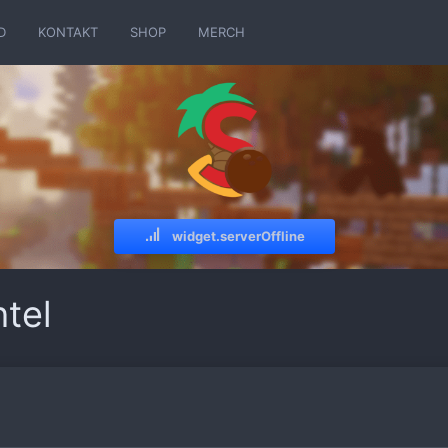
D
KONTAKT
SHOP
MERCH
widget.serverOffline
tel