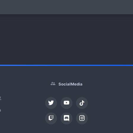
SocialMedia
,
tiktok
s