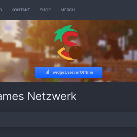
D
KONTAKT
SHOP
MERCH
widget.serverOffline
Games Netzwerk