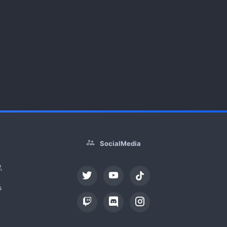
SocialMedia
,
tiktok
s