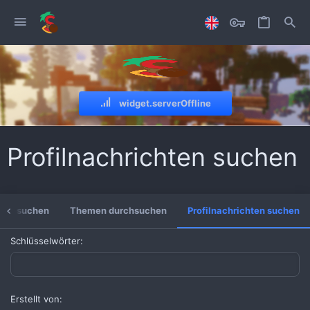
widget.serverOffline
Profilnachrichten suchen
durchsuchen
Themen durchsuchen
Profilnachrichten suchen
Schlüsselwörter
Erstellt von